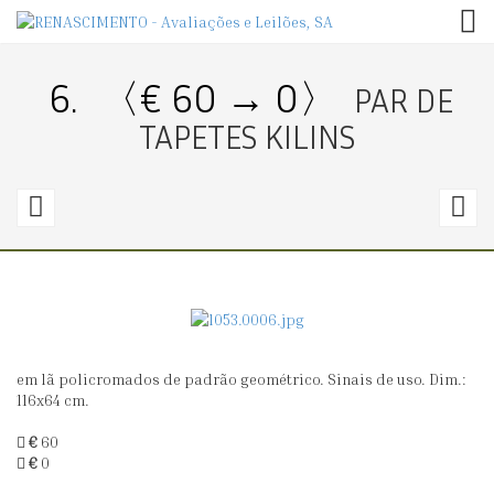
TOG
6.
〈€ 60 → 0〉
PAR DE
TAPETES KILINS
5.
7.
〈€
300
5
→
300〉
5
em lã policromados de padrão geométrico. Sinais de uso. Dim.:
TAPETE
T
116x64 cm.
PERSA
K
€
60
DE
€
0
ORAÇÃO