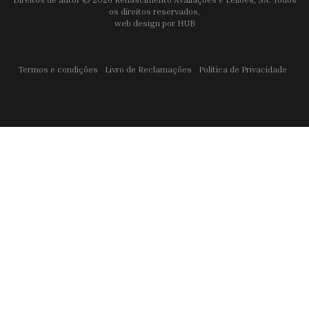
os direitos reservados.
web design por
HUB
Termos e condições
Livro de Reclamações
Política de Privacidade