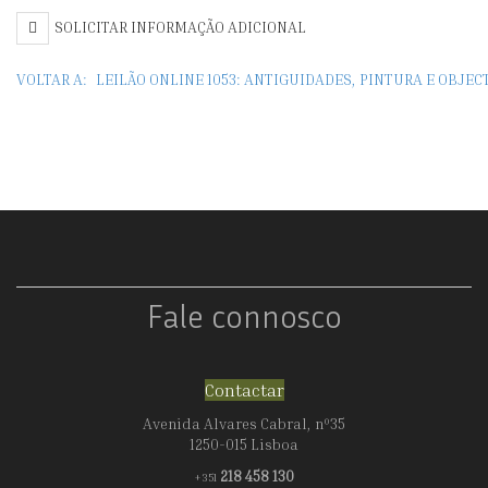
DE
SOLICITAR INFORMAÇÃO ADICIONAL
GRANDES
VOLTAR A:
LEILÃO ONLINE 1053: ANTIGUIDADES, PINTURA E OBJE
DIMENSÕES
Fale connosco
Contactar
Avenida Alvares Cabral, nº35
1250-015 Lisboa
218 458 130
+351