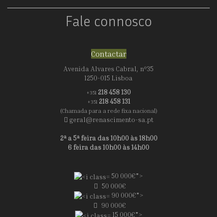
Fale connosco
Contactar
Avenida Alvares Cabral, nº35
1250-015 Lisboa
218 458 130
+351
218 458 131
+351
(Chamada para a rede fixa nacional)
geral@renascimento-sa.pt
2ª a 5ª feira das 10h00 às 18h00
6 feira das 10h00 às 14h00
50 000€">
50 000€
90 000€">
90 000€
15 000€">