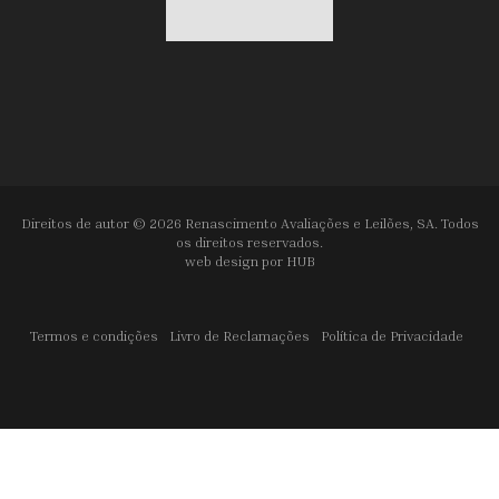
Direitos de autor © 2026 Renascimento Avaliações e Leilões, SA. Todos
os direitos reservados.
web design por
HUB
Termos e condições
Livro de Reclamações
Política de Privacidade