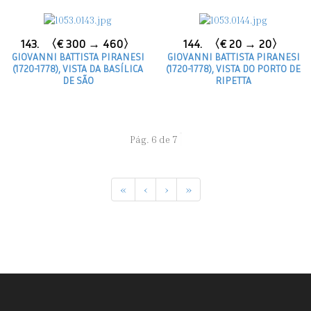
143.
〈€ 300 → 460〉
144.
〈€ 20 → 20〉
GIOVANNI BATTISTA PIRANESI
GIOVANNI BATTISTA PIRANESI
(1720-1778), VISTA DA BASÍLICA
(1720-1778), VISTA DO PORTO DE
DE SÃO
RIPETTA
Pág. 6 de 7
«
‹
›
»