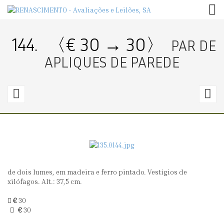
TOG
144.
〈€ 30 → 30〉
PAR DE
APLIQUES DE PAREDE
143.
1
〈€
30
3
→
30〉
0
de dois lumes, em madeira e ferro pintado. Vestígios de
CANDEEIRO
G
xilófagos. Alt.: 37,5 cm.
DE
€
30
TECTO
€
30