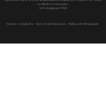
os direitos reservados.
web design por
HUB
Termos e condições
Livro de Reclamações
Política de Privacidade