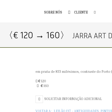
SOBRE NÓS
CLIENTE
〈€ 120 → 160〉
JARRA ART 
em prata de 833 milésimos, contraste do Porto (19
€
120
€
160
SOLICITAR INFORMAÇÃO ADICIONAL
VOLTAR A:
LEILÃO 137 - ANTIGUIDADES, PINTU