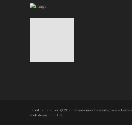
Direitos de autor © 2026 Renascimento Avaliações e Leilões
web design por
HUB