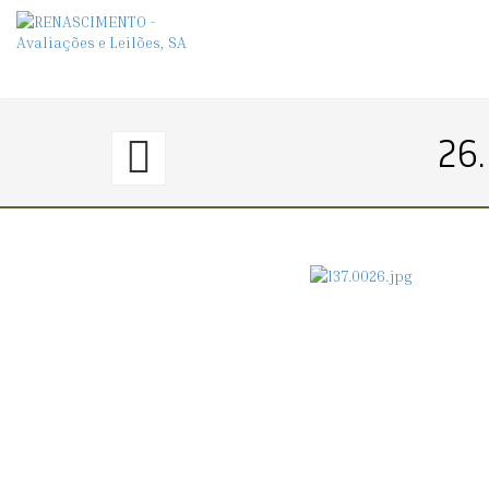
25.
26.
〈€
400
→
450〉
SERVIÇO
DE