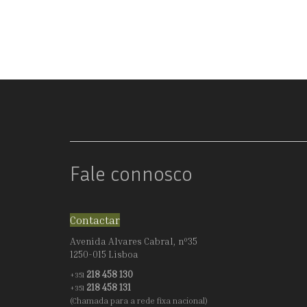
CHÁ
E
CAFÉ
ART
DÉCO
Fale connosco
Contactar
Avenida Alvares Cabral, nº35
1250-015 Lisboa
218 458 130
+351
218 458 131
+351
(Chamada para a rede fixa nacional)