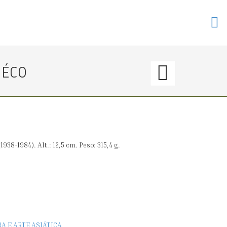
27.
DÉCO
〈€
250
→
38-1984). Alt.: 12,5 cm. Peso: 315,4 g.
380
JARR
ART
RA E ARTE ASIÁTICA