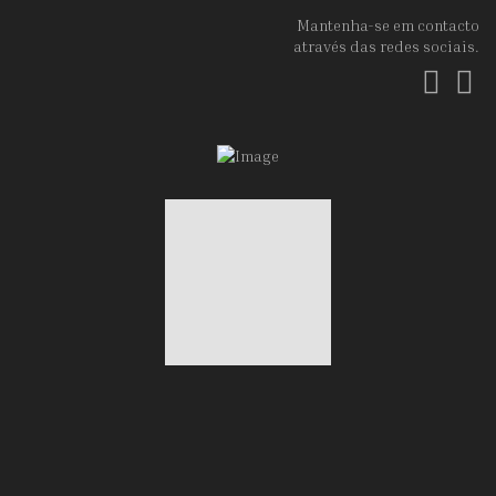
Mantenha-se em contacto
através das redes sociais.
Fac
In