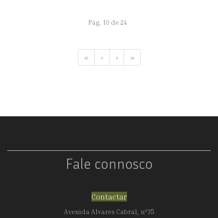
Pág. 10 de 24
«
‹
›
»
Fale connosco
Contactar
Avenida Alvares Cabral, nº35