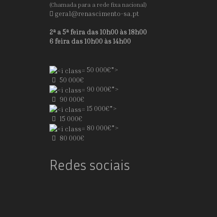
(Chamada para a rede fixa nacional)
geral@renascimento-sa.pt
2ª a 5ª feira das 10h00 às 18h00
6 feira das 10h00 às 14h00
50 000€">
50 000€
90 000€">
90 000€
15 000€">
15 000€
80 000€">
80 000€
Redes sociais