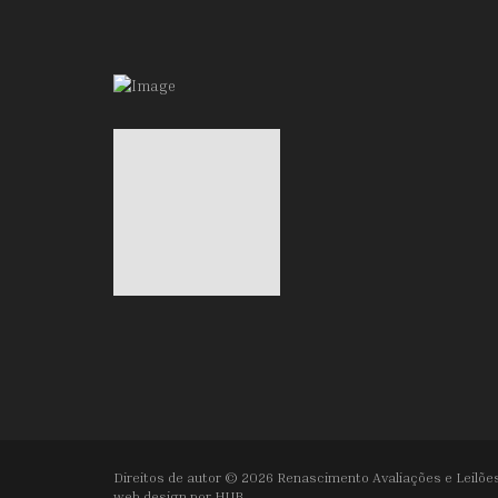
Direitos de autor © 2026 Renascimento Avaliações e Leilões
web design por
HUB