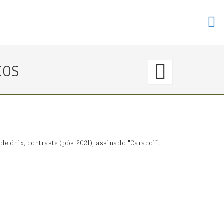
23.
COS
〈€
80
→
de ónix, contraste (pós-2021), assinado "Caracol".
180
CAIXA
DE