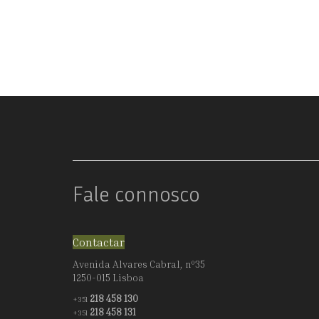
Fale connosco
Contactar
Avenida Alvares Cabral, nº35
1250-015 Lisboa
218 458 130
+351
218 458 131
+351