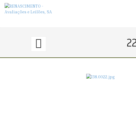
21.
22
〈€
80
→
0〉
ALFINETE