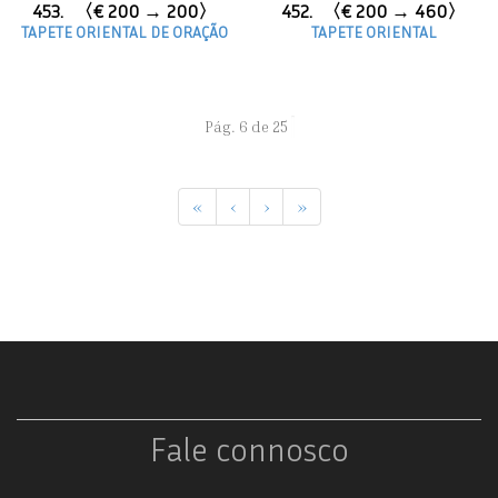
453.
〈€ 200 → 200〉
452.
〈€ 200 → 460〉
TAPETE ORIENTAL DE ORAÇÃO
TAPETE ORIENTAL
Pág. 6 de 25
«
‹
›
»
Fale connosco