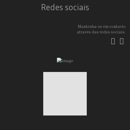
Redes sociais
Mantenha-se em contacto
através das redes sociais.
Fac
In