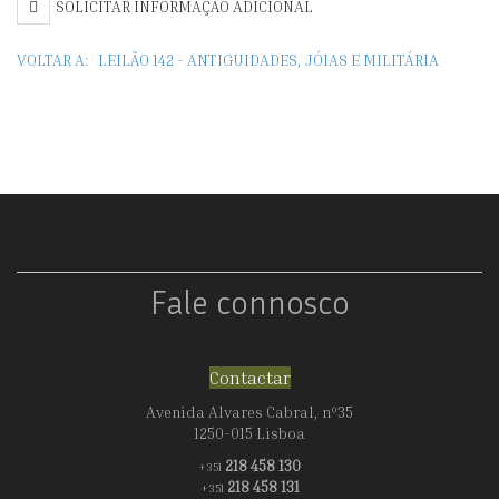
SOLICITAR INFORMAÇÃO ADICIONAL
APOIO
ESTILO
VOLTAR A:
LEILÃO 142 - ANTIGUIDADES, JÓIAS E MILITÁRIA
INGLÊS
Fale connosco
Contactar
Avenida Alvares Cabral, nº35
1250-015 Lisboa
218 458 130
+351
218 458 131
+351