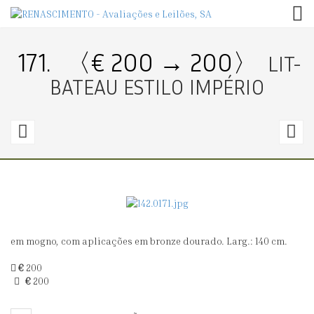
TOG
171.
〈€ 200 → 200〉
LIT-
BATEAU ESTILO IMPÉRIO
170.
1
〈€
100
2
→
240〉
3
em mogno, com aplicações em bronze dourado. Larg.: 140 cm.
PAR
A
DE
N
€
200
€
200
MESAS
III
DE