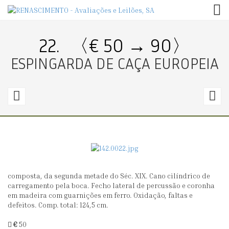
TOG
22.
〈€ 50 → 90〉
ESPINGARDA DE CAÇA EUROPEIA
21.
2
〈€
100
8
→
110〉
9
composta, da segunda metade do Séc. XIX. Cano cilíndrico de
ESPINGARDA
P
carregamento pela boca. Fecho lateral de percussão e coronha
DE
C
em madeira com guarnições em ferro. Oxidação, faltas e
defeitos. Comp. total: 124,5 cm.
CAÇA
C
ESPANHOLA
B
€
50