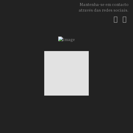
Mantenha-se em contacto
através das redes sociais.
Fac
In