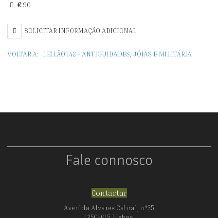
€
90
SOLICITAR INFORMAÇÃO ADICIONAL
VOLTAR A:
LEILÃO 142 - ANTIGUIDADES, JÓIAS E MILITÁRIA
Fale connosco
Contactar
Avenida Alvares Cabral, nº35
1250-015 Lisboa