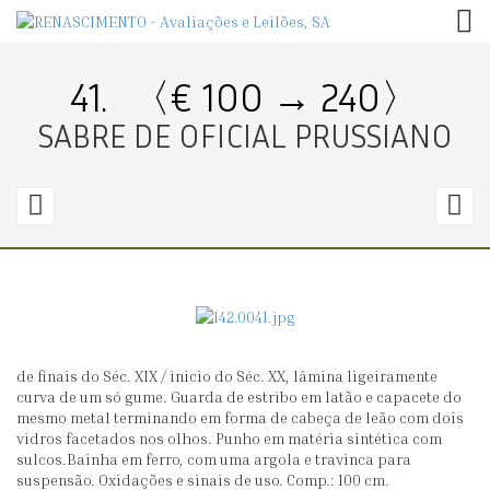
TOG
41.
〈€ 100 → 240〉
SABRE DE OFICIAL PRUSSIANO
40.
4
〈€
40
1
→
75〉
1
de finais do Séc. XIX / inicio do Séc. XX, lâmina ligeiramente
TERÇADO
E
curva de um só gume. Guarda de estribo em latão e capacete do
MILITAR
I
mesmo metal terminando em forma de cabeça de leão com dois
vidros facetados nos olhos. Punho em matéria sintética com
PORTUGUÊS
D
sulcos.Bainha em ferro, com uma argola e travinca para
U
suspensão. Oxidações e sinais de uso. Comp.: 100 cm.