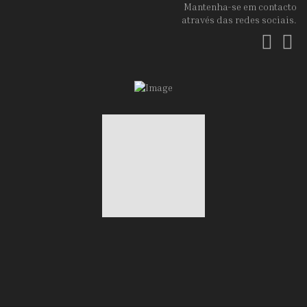
Mantenha-se em contacto
através das redes sociais.
Fac
In