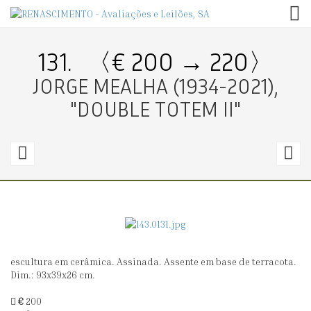
TOG
131.
〈€ 200 → 220〉
JORGE MEALHA (1934-2021),
"DOUBLE TOTEM II"
130.
1
〈€
400
1
→
420〉
0
escultura em cerâmica. Assinada. Assente em base de terracota.
MOISÉS
P
Dim.: 93x39x26 cm.
(N.
C
€
200
1966),
F