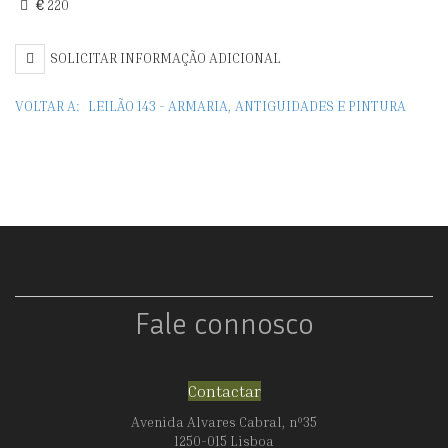
€
220
SEM
TÍTULO
SOLICITAR INFORMAÇÃO ADICIONAL
VOLTAR A:
LEILÃO 143 - ARMARIA, ANTIGUIDADES E PINTURA
Fale connosco
Contactar
Avenida Alvares Cabral, nº35
1250-015 Lisboa