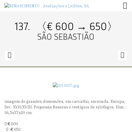
TOG
137.
〈€ 600 → 650〉
SÃO SEBASTIÃO
136.
1
〈€
200
3
→
220〉
0
imagem de grandes dimensões, em carvalho, encerada. Europa,
OLIFANTE
N
Séc. XVII/XVIII. Pequenas fissuras e vestígios de xilófagos. Dim.:
S
94,5x37x20 cm.
D
€
600
C
€
650