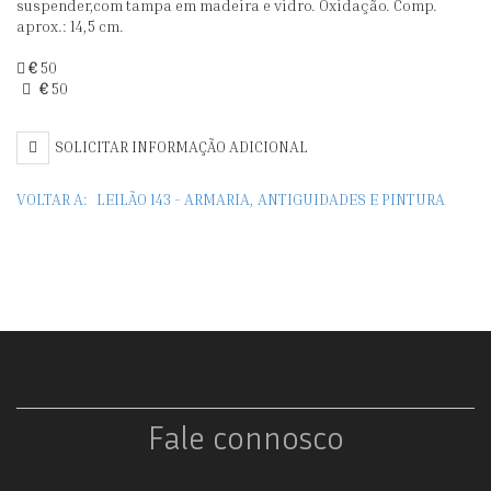
suspender,com tampa em madeira e vidro. Oxidação. Comp.
DA
I
aprox.: 14,5 cm.
GUARDA
"A
€
50
€
50
REAL
L
ESPANHOLA
T
SOLICITAR INFORMAÇÃO ADICIONAL
VOLTAR A:
LEILÃO 143 - ARMARIA, ANTIGUIDADES E PINTURA
Fale connosco