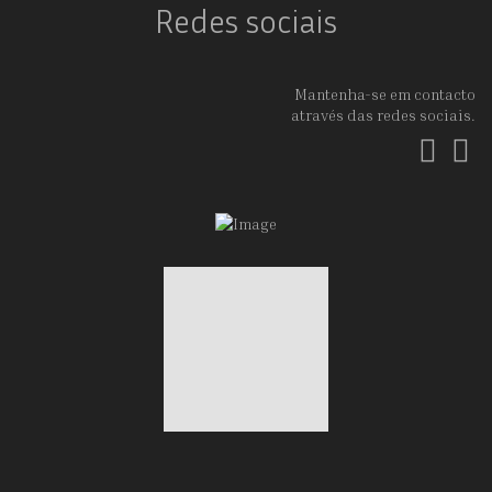
Redes sociais
Mantenha-se em contacto
através das redes sociais.
Fac
In