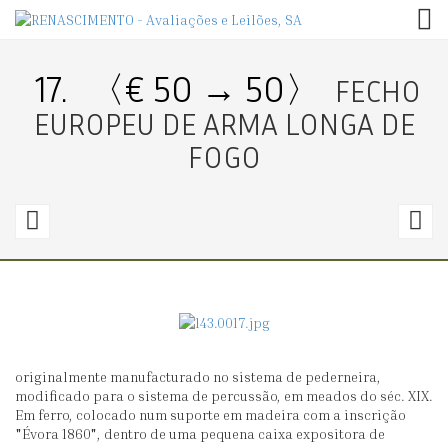
TOG
17.
〈€ 50 → 50〉
FECHO
EUROPEU DE ARMA LONGA DE
FOGO
16.
1
〈€
400
1
→
0〉
0
originalmente manufacturado no sistema de pederneira,
PISTOLA
F
modificado para o sistema de percussão, em meados do séc. XIX.
ESTILO
D
Em ferro, colocado num suporte em madeira com a inscrição
"Évora 1860", dentro de uma pequena caixa expositora de
PEDERNEIRA
P