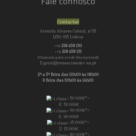
Fale connosco
Contactar
Avenida Alvares Cabral, nº35
1250-015 Lisboa
218 458 130
+351
218 458 131
+351
(Chamada para a rede fixa nacional)
geral@renascimento-sa.pt
2ª a 5ª feira das 10h00 às 18h00
6 feira das 10h00 às 14h00
50 000€">
50 000€
90 000€">
90 000€
15 000€">
15 000€
80 000€">