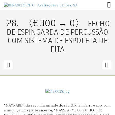
TOG
28.
〈€ 300 → 0〉
FECHO
DE ESPINGARDA DE PERCUSSÃO
COM SISTEMA DE ESPOLETA DE
FITA
27.
2
〈€
150
5
→
0〉
0
"MAYNARD", da segunda metade do séc. XIX. Em ferro e aço, com
FECHO
F
a inscrição, na parte anterior, "MASS. ARMS CO. / CHICOPEE
FALLS / U.S.A. 1856", ao centro, o monograma coroado "VR", e na