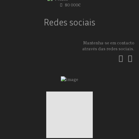
80 000€
Redes sociais
Mantenha-se em contacto
através das redes sociais.
Fac
In