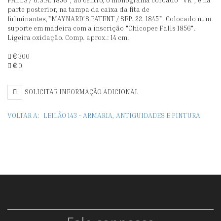
DE
B
parte posterior, na tampa da caixa da fita de
PEDERNEIRA
P
fulminantes,"MAYNARD’S PATENT / SEP. 22. 1845". Colocado num
DE
A
suporte em madeira com a inscrição "Chicopee Falls 1856".
Ligeira oxidação. Comp. aprox.: 14 cm.
"PATILHA"
L
€
300
M
€
0
(
M
SOLICITAR INFORMAÇÃO ADICIONAL
SÉ
VOLTAR A:
LEILÃO 143 - ARMARIA, ANTIGUIDADES E PINTURA
XI