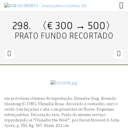
TOG
298.
〈€ 300 → 500〉
PRATO FUNDO RECORTADO
297.
2
〈€
1200
4
→
2400〉
4
em porcelana chinesa de exportação, Dinastia Qing, Reinado
PRATO
P
Qianlong (C.1785), Ffamília Rosa, decorado a castanho, ouro e
RECORTADO
D
verde com laçadas e aba com grinaldas de flores. Pequenas
esbeiçadelas. Decoração rara. Prato do mesmo serviço
C
reproduzido in "Chinafor the West", por David Howard & John
A
Ayers, p. 550, fig. 567. Diam. 23,1 cm.