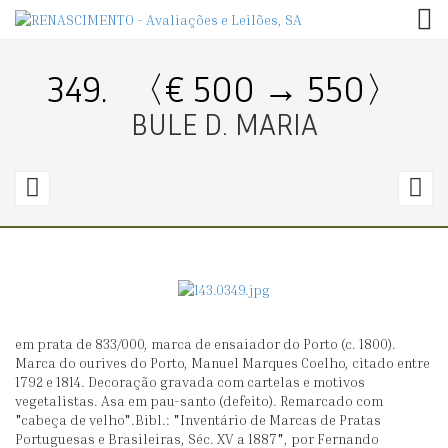
TOG
349.
〈€ 500 → 550〉
BULE D. MARIA
348.
3
〈€
500
3
→
0〉
3
em prata de 833/000, marca de ensaiador do Porto (c. 1800).
BULE
A
Marca do ourives do Porto, Manuel Marques Coelho, citado entre
D.
1792 e 1814. Decoração gravada com cartelas e motivos
vegetalistas. Asa em pau-santo (defeito). Remarcado com
MARIA
"cabeça de velho".Bibl.: "Inventário de Marcas de Pratas
Portuguesas e Brasileiras, Séc. XV a 1887", por Fernando