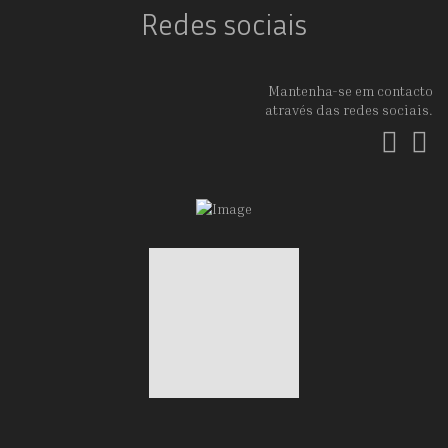
Redes sociais
Mantenha-se em contacto
através das redes sociais.
Fac
In