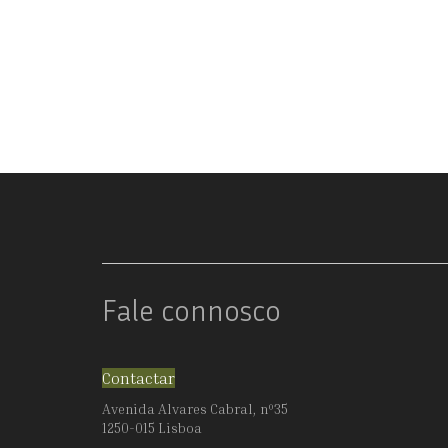
Fale connosco
Contactar
Avenida Alvares Cabral, nº35
1250-015 Lisboa