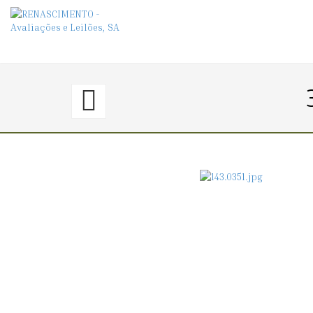
350.
〈€
300
→
320〉
AÇUCAREIRO