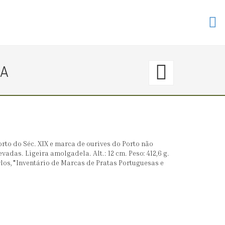
352.
RA
〈€
400
→
rto do Séc. XIX e marca de ourives do Porto não
adas. Ligeira amolgadela. Alt.: 12 cm. Peso: 412,6 g.
400
los,"Inventário de Marcas de Pratas Portuguesas e
CAFET