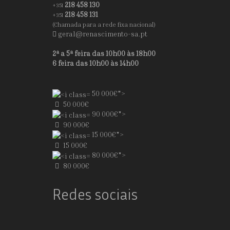
218 458 130
+351
218 458 131
+351
(Chamada para a rede fixa nacional)
geral@renascimento-sa.pt
2ª a 5ª feira das 10h00 às 18h00
6 feira das 10h00 às 14h00
50 000€">
50 000€
90 000€">
90 000€
15 000€">
15 000€
80 000€">
80 000€
Redes sociais