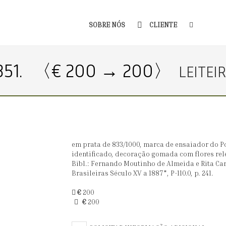
SOBRE NÓS
CLIENTE
351.
〈€ 200 → 200〉
LEITEI
em prata de 833/1000, marca de ensaiador do Po
identificado, decoração gomada com flores relev
Bibl.: Fernando Moutinho de Almeida e Rita Car
Brasileiras Século XV a 1887", P-110.0, p. 241.
€
200
€
200