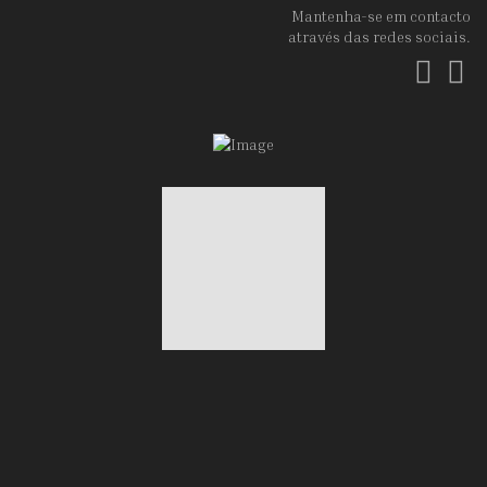
Mantenha-se em contacto
através das redes sociais.
Fac
In