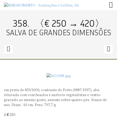
TOG
358.
〈€ 250 → 420〉
SALVA DE GRANDES DIMENSÕES
357.
3
〈€
250
5
→
0〉
9
em prata de 833/1000, contraste do Porto (1887-1937), aba
SALVA
P
relavada com concheados e motivos vegetalistas e centro
DE
C
gravado ao mesmo gosto, assente sobre quatro pés. Sinais de
uso. Diam.: 40 cm. Peso: 797,7 g.
GRADINHA
€
250