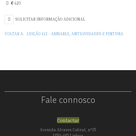
€
420
SOLICITAR INFORMAÇÃO ADICIONAL
VOLTAR A:
LEILÃO 143 - ARMARIA, ANTIGUIDADES E PINTURA
Fale connosco
Contactar
Avenida Alvares Cabral, nº35
1250-015 Lisboa