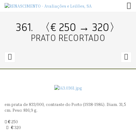
TOG
361.
〈€ 250 → 320〉
PRATO RECORTADO
360.
3
〈€
300
3
→
520〉
6
em prata de 833/000, contraste do Porto (1938-1984). Diam. 31,5
OITO
P
cm. Peso: 816,9 g.
LAVABOS
P
€
250
A
€
320