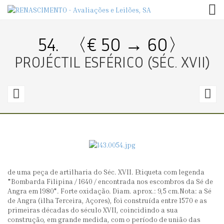
TOG
54.
〈€ 50 → 60〉
PROJÉCTIL ESFÉRICO (SÉC. XVII)
53.
5
〈€
50
2
→
0〉
6
de uma peça de artilharia do Séc. XVII. Etiqueta com legenda
POLVORINHO
H
"Bombarda Filipina / 1640 / encontrada nos escombros da Sé de
DE
IN
Angra em 1980". Forte oxidação. Diam. aprox.: 9,5 cm.Nota: a Sé
de Angra (ilha Terceira, Açores), foi construída entre 1570 e as
CAÇA
(1
primeiras décadas do século XVII, coincidindo a sua
INGLÊS
D
construção, em grande medida, com o período de união das