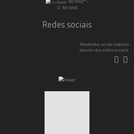
80 000€">
80 000€
Redes sociais
Mantenha-se em contacto
através das redes sociais.
Fac
In