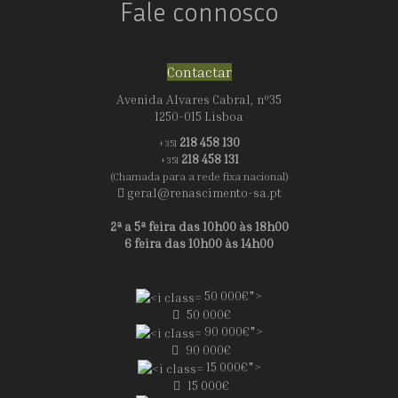
Fale connosco
Contactar
Avenida Alvares Cabral, nº35
1250-015 Lisboa
218 458 130
+351
218 458 131
+351
(Chamada para a rede fixa nacional)
geral@renascimento-sa.pt
2ª a 5ª feira das 10h00 às 18h00
6 feira das 10h00 às 14h00
50 000€">
50 000€
90 000€">
90 000€
15 000€">
15 000€