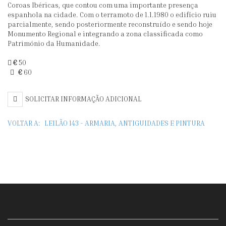
Coroas Ibéricas, que contou com uma importante presença
(MEADOS
B
espanhola na cidade. Com o terramoto de 1.1.1980 o edifício ruiu
parcialmente, sendo posteriormente reconstruído e sendo hoje
DO
D
Monumento Regional e integrando a zona classificada como
SÉC.
M
Património da Humanidade.
XIX)
€
50
€
60
SOLICITAR INFORMAÇÃO ADICIONAL
VOLTAR A:
LEILÃO 143 - ARMARIA, ANTIGUIDADES E PINTURA