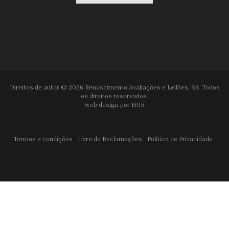
Direitos de autor © 2026 Renascimento Avaliações e Leilões, SA. Todos
os direitos reservados.
web design por
HUB
Termos e condições
Livro de Reclamações
Política de Privacidade