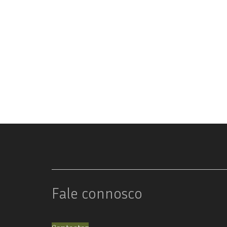
COMENDADOR
DA
ORDEM
MILITAR
DE
AVIS
Fale connosco