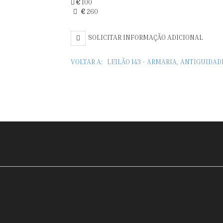
€
100
€
260
SOLICITAR INFORMAÇÃO ADICIONAL
VOLTAR A:
LEILÃO 143 - ARMARIA, ANTIGUIDAD