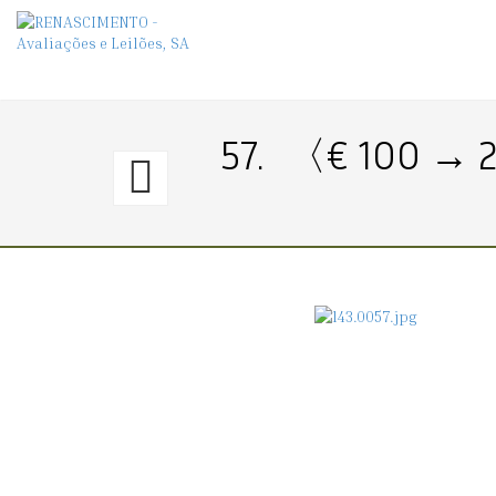
57.
〈€ 100 → 
56.
〈€
150
→
400〉
PLACA
DE