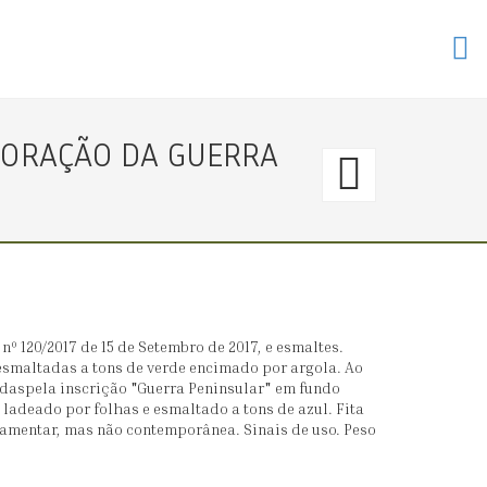
ORAÇÃO DA GUERRA
58.
〈€
1200
→
nº 120/2017 de 15 de Setembro de 2017, e esmaltes.
0〉
esmaltadas a tons de verde encimado por argola. Ao
daspela inscrição "Guerra Peninsular" em fundo
 ladeado por folhas e esmaltado a tons de azul. Fita
ALAB
lamentar, mas não contemporânea. Sinais de uso. Peso
PORT