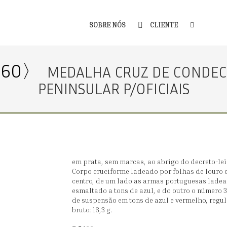
SOBRE NÓS
CLIENTE
260〉
MEDALHA CRUZ DE CONDEC
PENINSULAR P/OFICIAIS
em prata, sem marcas, ao abrigo do decreto-lei 
Corpo cruciforme ladeado por folhas de louro 
centro, de um lado as armas portuguesas ladea
esmaltado a tons de azul, e do outro o número 3
de suspensão em tons de azul e vermelho, regu
bruto: 16,3 g.