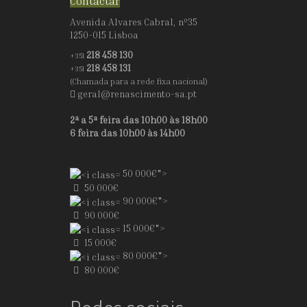
Contactar
Avenida Alvares Cabral, nº35
1250-015 Lisboa
218 458 130
+351
218 458 131
+351
(Chamada para a rede fixa nacional)
geral@renascimento-sa.pt
2ª a 5ª feira das 10h00 às 18h00
6 feira das 10h00 às 14h00
50 000€">
50 000€
90 000€">
90 000€
15 000€">
15 000€
80 000€">
80 000€