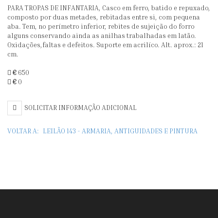
PARA TROPAS DE INFANTARIA, Casco em ferro, batido e repuxado,
60〉
0〉
composto por duas metades, rebitadas entre si, com pequena
aba. Tem, no perímetro inferior, rebites de sujeição do forro
alguns conservando ainda as anilhas trabalhadas em latão.
ESPADA
SABRE
Oxidações,faltas e defeitos. Suporte em acrilíco. Alt. aprox.: 21
cm.
AO
PORTUGUÊ
€
650
ESTILO
MODELO
€
0
DO
DE
SOLICITAR INFORMAÇÃO ADICIONAL
SÉC.
1915
VOLTAR A:
LEILÃO 143 - ARMARIA, ANTIGUIDADES E PINTURA
XVI
PARA
TROPAS
DE