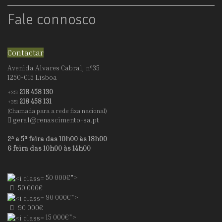
CAVALARI
Fale connosco
Contactar
Avenida Alvares Cabral, nº35
1250-015 Lisboa
218 458 130
+351
218 458 131
+351
(Chamada para a rede fixa nacional)
geral@renascimento-sa.pt
2ª a 5ª feira das 10h00 às 18h00
6 feira das 10h00 às 14h00
50 000€">
50 000€
90 000€">
90 000€
15 000€">