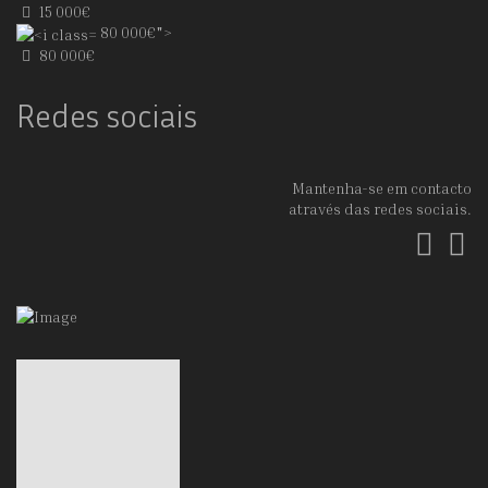
15 000€
80 000€">
80 000€
Redes sociais
Mantenha-se em contacto
através das redes sociais.
Fac
In