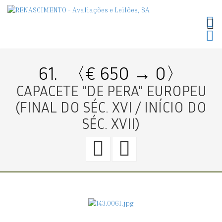
TOG
PLG_
61.
〈€ 650 → 0〉
CAPACETE "DE PERA" EUROPEU
(FINAL DO SÉC. XVI / INÍCIO DO
SÉC. XVII)
60.
62.
〈€
〈€
50
150
→
→