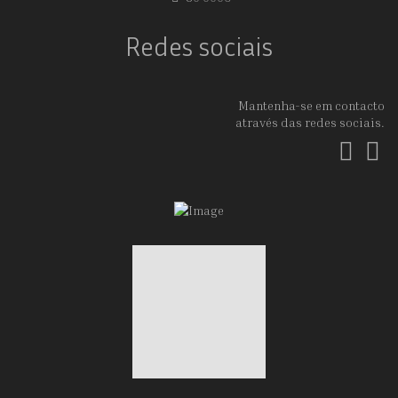
Redes sociais
Mantenha-se em contacto
através das redes sociais.
Fac
In