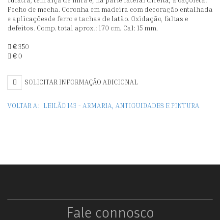
DO
F
Fecho de mecha. Coronha em madeira com decoração entalhada
NORTE
P
e aplicaçõesde ferro e tachas de latão. Oxidação, faltas e
DE
T
defeitos. Comp. total aprox.: 170 cm. Cal: 15 mm.
ÁFRICA
D
€
350
€
0
"MOUKHALA"
"
(SÉC.
M
SOLICITAR INFORMAÇÃO ADICIONAL
XIX)
18
VOLTAR A:
LEILÃO 143 - ARMARIA, ANTIGUIDADES E PINTURA
Fale connosco