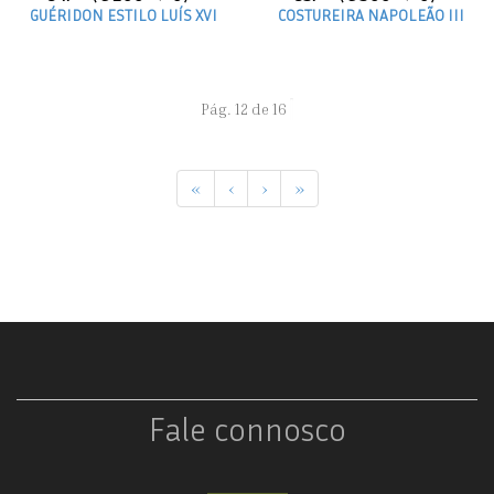
GUÉRIDON ESTILO LUÍS XVI
COSTUREIRA NAPOLEÃO III
Pág. 12 de 16
«
‹
›
»
Fale connosco