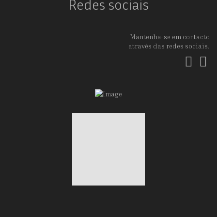
Redes sociais
Mantenha-se em contacto
através das redes sociais.
Fac
In