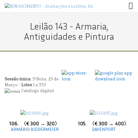
TOG
Leilão 143 - Armaria,
Antiguidades e Pintura
Sessão única
: 5ªfeira, 23 de
Março -
Lotes
1 a 370
Catálogo digital
106.
〈€ 300 → 320〉
105.
〈€ 300 → 400〉
ARMÁRIO BIEDERMEIER
DAVENPORT