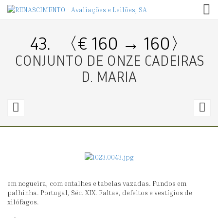
TOG
43.
〈€ 160 → 160〉
CONJUNTO DE ONZE CADEIRAS
D. MARIA
42.
4
〈€
10
1
→
10〉
3
em nogueira, com entalhes e tabelas vazadas. Fundos em
CONJUNTO
C
palhinha. Portugal, Séc. XIX. Faltas, defeitos e vestígios de
DE
D
xilófagos.
ANIMAIS
Q