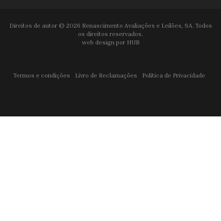
Direitos de autor © 2026 Renascimento Avaliações e Leilões, SA. Todos
os direitos reservados.
web design por
HUB
Termos e condições
Livro de Reclamações
Política de Privacidade