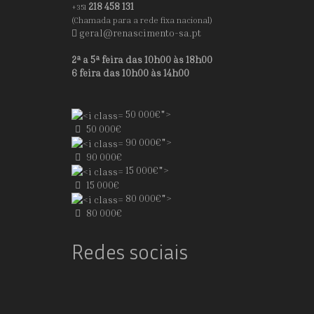
218 458 131
+351
(Chamada para a rede fixa nacional)
geral@renascimento-sa.pt
2ª a 5ª feira das 10h00 às 18h00
6 feira das 10h00 às 14h00
50 000€">
50 000€
90 000€">
90 000€
15 000€">
15 000€
80 000€">
80 000€
Redes sociais