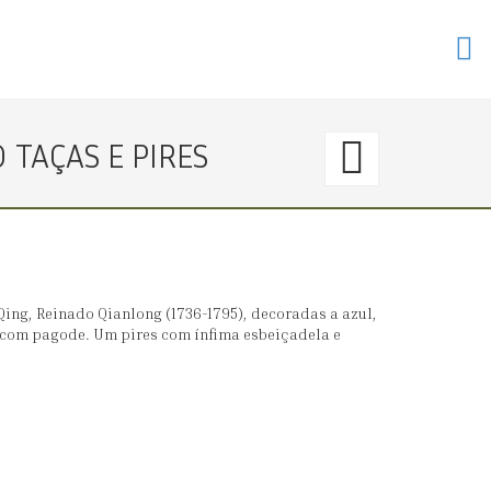
45.
TAÇAS E PIRES
〈€
300
→
ing, Reinado Qianlong (1736-1795), decoradas a azul,
 com pagode. Um pires com ínfima esbeiçadela e
0〉
CONJ
DE