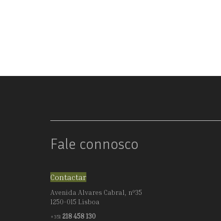
ONZE
CADEIRAS
D.
MARIA
Fale connosco
Contactar
Avenida Alvares Cabral, nº35
1250-015 Lisboa
218 458 130
+351