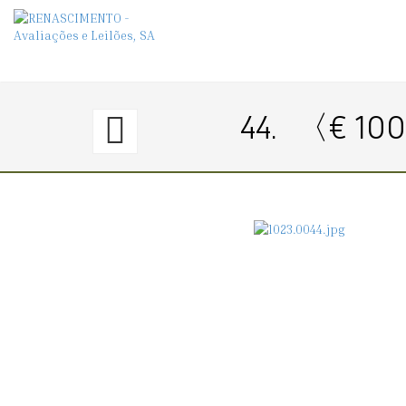
43.
44.
〈€ 10
〈€
160
→
160〉
CONJUNTO
DE