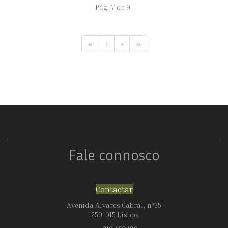
Pág. 7 de 9
«
‹
›
»
Fale connosco
Contactar
Avenida Alvares Cabral, nº35
1250-015 Lisboa