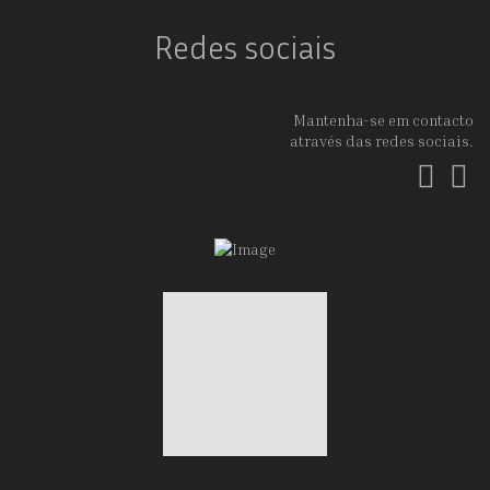
Redes sociais
Mantenha-se em contacto
através das redes sociais.
Fac
In