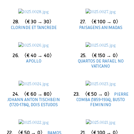
28.
〈€ 30 → 30〉
27.
〈€ 100 → 0〉
CLORINDE ET TANCREDE
PAISAGENS ANIMADAS
26.
〈€ 40 → 40〉
25.
〈€ 150 → 0〉
APOLLO
QUARTOS DE RAFAEL NO
VATICANO
24.
〈€ 60 → 80〉
23.
〈€ 50 → 0〉
PIERRE
JOHANN ANTON TISCHBEIN
COMBA (1859-1934), BUSTO
(1720-1784), DOIS ESTUDOS
FEMININO
22.
〈€ 50 → 0〉
21.
〈€ 100 → 0〉
RAMOS