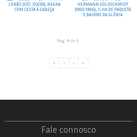
LOBÃO (SÉC. XIX/XX), NEGRA
HERMANN GOLDSCHMIDT
COM CESTA À CABEÇA
(1802-1866), ILHA DE PAQUETÁ
E BAIRRO DA GLÓRIA
Pág. 8 de 9
«
‹
›
»
Fale connosco