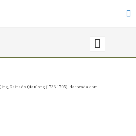
120.
〈€
3000
→
Qing, Reinado Qianlong (1736-1795), decorada com
340
RARO
BULE