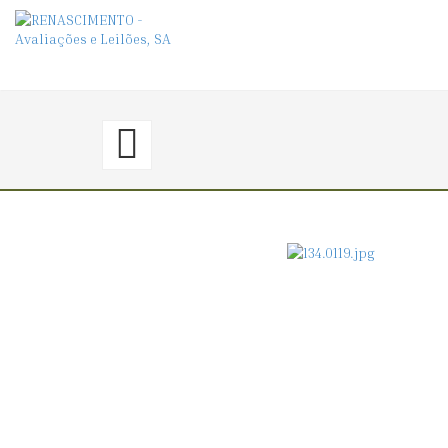
118.
〈€
120
→
130〉
TRÊS
TACINHAS