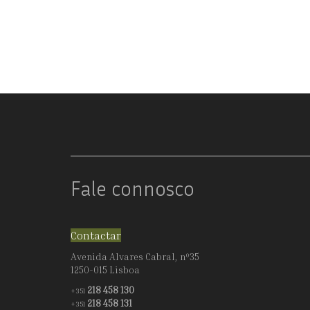
E
PIRES
Fale connosco
Contactar
Avenida Alvares Cabral, nº35
1250-015 Lisboa
218 458 130
+351
218 458 131
+351