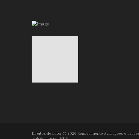
Direitos de autor © 2026 Renascimento Avaliações e Leilões
web design por
HUB