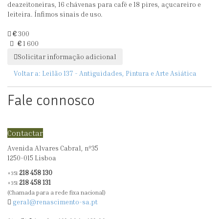
deazeitoneiras, 16 chávenas para café e 18 pires, açucareiro e
D.
1956),
leiteira. Ínfimos sinais de uso.
JOÃO
"EM.
V
.
€
300
.
€
1 600
.CANTOS"
Solicitar informação adicional
Voltar a:
Leilão 137 - Antiguidades, Pintura e Arte Asiática
Fale connosco
Contactar
Avenida Alvares Cabral, nº35
1250-015 Lisboa
218 458 130
+351
218 458 131
+351
(Chamada para a rede fixa nacional)
geral@renascimento-sa.pt