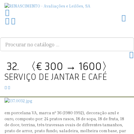
Toggl
Ir
PLG_SYSTEM_VPFRAMEWORK_SCROLL_TO_BOTTOM
para
o
topo
32.
〈€ 300 → 1600〉
SERVIÇO DE JANTAR E CAFÉ
31.
33.
〈€
〈€
300
1000
→
→
em porcelana VA, marca nº 36 (1980-1992), decoração azul e
0〉
0〉
ouro, composto por: 24 pratos rasos, 18 de sopa, 18 de fruta, 18
PAR
FALCÃO
de doce, terrina, três travessas ovais de diferentes tamanhos,
DE
TRIGOSO
prato de arroz, prato fundo, saladeira, molheira com base, par
CADEIRAS
(1879-