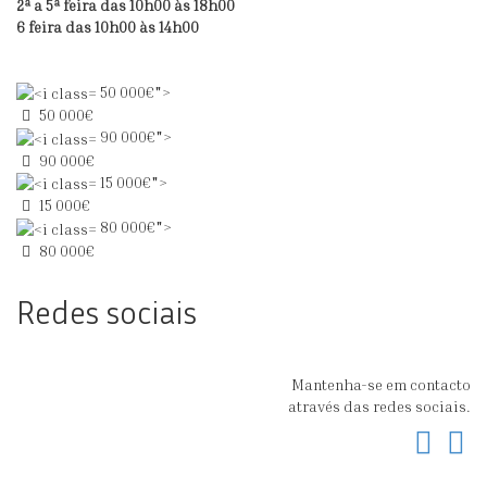
2ª a 5ª feira das 10h00 às 18h00
6 feira das 10h00 às 14h00
50 000€">
50 000€
90 000€">
90 000€
15 000€">
15 000€
80 000€">
80 000€
Redes sociais
Mantenha-se em contacto
através das redes sociais.
Fac
In