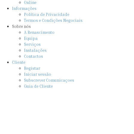
Online
Informações
Política de Privacidade
Termos e Condições Negociais
Sobre nós
A Renascimento
Equipa
Serviços
Instalações
Contactos
Cliente
Registar
Iniciar sessão
Subscrever Comunicaçoes
Guia de Cliente
Fe
×
Iniciar sessão
Nome de utilizador