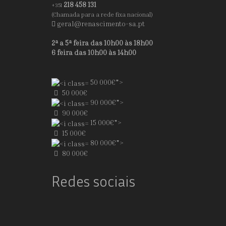
218 458 131
+351
(Chamada para a rede fixa nacional)
geral@renascimento-sa.pt
2ª a 5ª feira das 10h00 às 18h00
6 feira das 10h00 às 14h00
50 000€">
50 000€
90 000€">
90 000€
15 000€">
15 000€
80 000€">
80 000€
Redes sociais