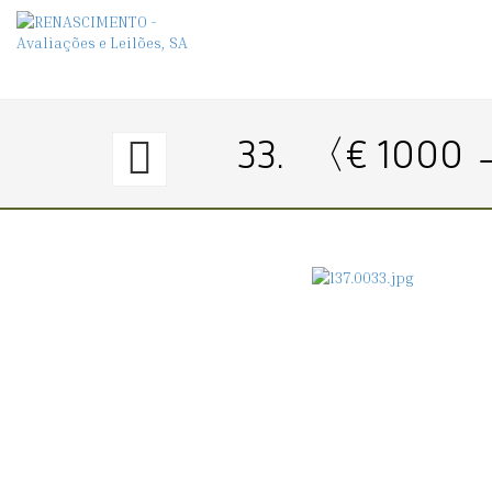
32.
33.
〈€ 1000 
〈€
300
→
1600〉
SERVIÇO
DE