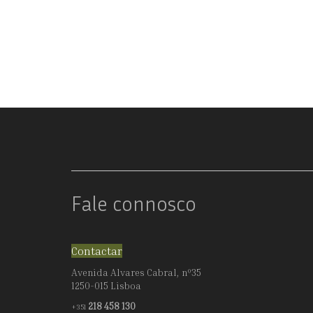
JANTAR
E
CAFÉ
Fale connosco
Contactar
Avenida Alvares Cabral, nº35
1250-015 Lisboa
218 458 130
+351