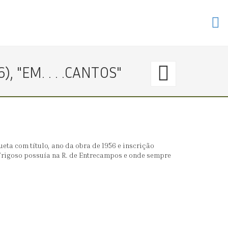
34.
, "EM. . . .CANTOS"
〈€
800
→
ueta com título, ano da obra de 1956 e inscrição
Trigoso possuía na R. de Entrecampos e onde sempre
0〉
JÚLIO
RAMO