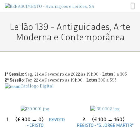
TOG
Leilão 139 - Antiguidades, Arte
Moderna e Contemporânea
1ª Sessão
:
Seg, 21 de Fevereiro de 2022 às 19h00
- Lotes
1 a 305
2ª Sessão
:
Ter, 22 de Fevereiro às 19h00
- Lotes
306 a 595
Catálogo Digital
1.
〈€ 300 → 0〉
2.
〈€ 100 → 160〉
EX-VOTO
- CRISTO
REGISTO - "S. JORGE MARTIR"