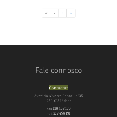
«
‹
›
»
Fale connosco
Contactar
Avenida Alvares Cabral, nº35
1250-015 Lisboa
218 458 130
+351
218 458 131
+351