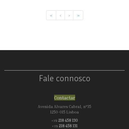
«
‹
›
»
Fale connosco
Contactar
Avenida Alvares Cabral, nº35
1250-015 Lisboa
218 458 130
+351
218 458 131
+351