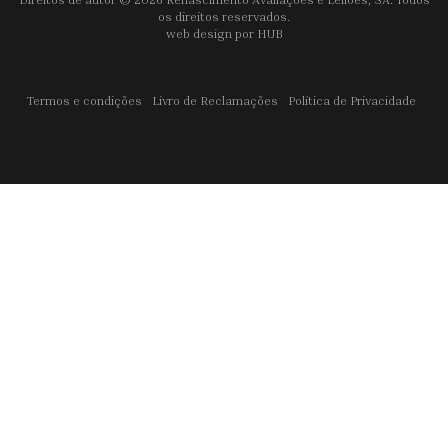
os direitos reservados.
web design por
HUB
Termos e condições
Livro de Reclamações
Política de Privacidade