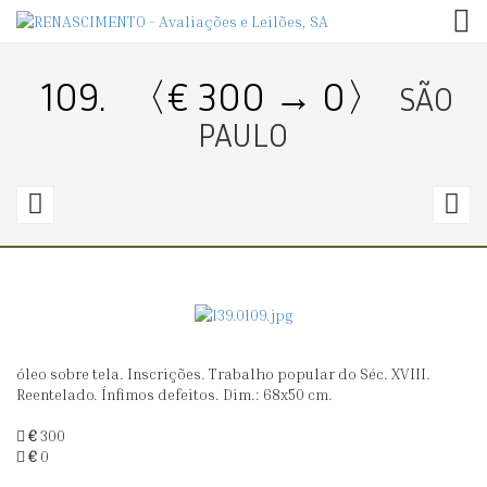
TOG
109.
〈€ 300 → 0〉
SÃO
PAULO
108.
1
〈€
300
1
→
0〉
0
óleo sobre tela. Inscrições. Trabalho popular do Séc. XVIII.
SÃO
C
Reentelado. Ínfimos defeitos. Dim.: 68x50 cm.
GABRIEL
€
300
€
0