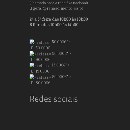
(Chamada para a rede fixa nacional)
geral@renascimento-sa.pt
2ª a 5ª feira das 10h00 às 18h00
6 feira das 10h00 às 14h00
50 000€">
50 000€
90 000€">
90 000€
15 000€">
15 000€
80 000€">
80 000€
Redes sociais