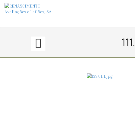
110.
111.
〈€
100
→
0〉
CRISTO