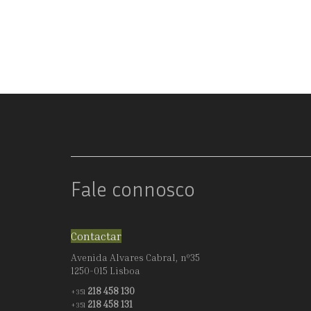
Fale connosco
Contactar
Avenida Alvares Cabral, nº35
1250-015 Lisboa
218 458 130
+351
218 458 131
+351