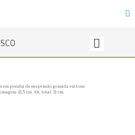
112.
ISCO
〈€
200
→
te em peanha de suspensão gomada em tons
imagem: 21,5 cm. Alt. total: 31 cm.
0〉
NOSS
SENH