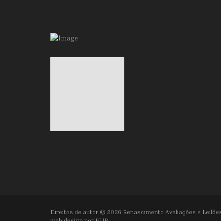
Direitos de autor © 2026 Renascimento Avaliações e Leilões
web design por
HUB