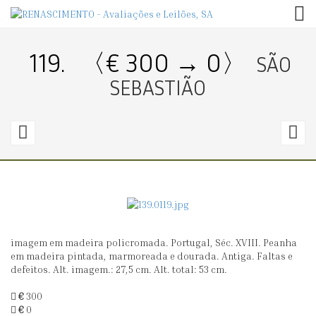
TOG
119.
〈€ 300 → 0〉
SÃO
SEBASTIÃO
118.
1
〈€
300
1
→
0〉
0
imagem em madeira policromada. Portugal, Séc. XVIII. Peanha
SÃO
S
em madeira pintada, marmoreada e dourada. Antiga. Faltas e
JOÃO
B
defeitos. Alt. imagem.: 27,5 cm. Alt. total: 53 cm.
E
€
300
NOSSA
€
0