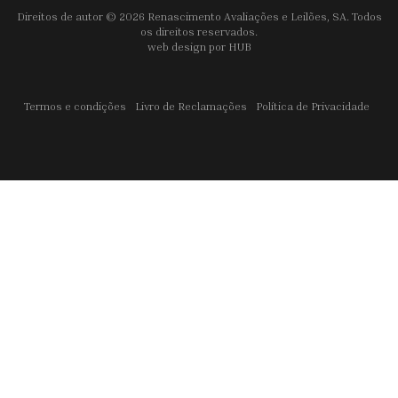
Direitos de autor © 2026 Renascimento Avaliações e Leilões, SA. Todos
os direitos reservados.
web design por
HUB
Termos e condições
Livro de Reclamações
Política de Privacidade