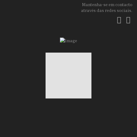
Mantenha-se em contacto
através das redes sociais.
Fac
In