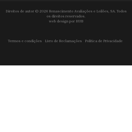
Direitos de autor © 2026 Renascimento Avaliações e Leilões, SA. Todos
os direitos reservados.
web design por
HUB
Termos e condições
Livro de Reclamações
Política de Privacidade