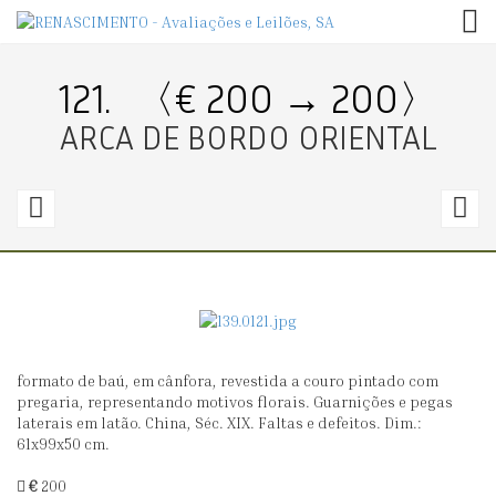
TOG
121.
〈€ 200 → 200〉
ARCA DE BORDO ORIENTAL
120.
1
〈€
100
1
→
0〉
1
formato de baú, em cânfora, revestida a couro pintado com
SANTA
E
pregaria, representando motivos florais. Guarnições e pegas
BÁRBARA
P
laterais em latão. China, Séc. XIX. Faltas e defeitos. Dim.:
61x99x50 cm.
(S
XV
€
200