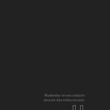
Mantenha-se em contacto
através das redes sociais.
Facebook
Instagram