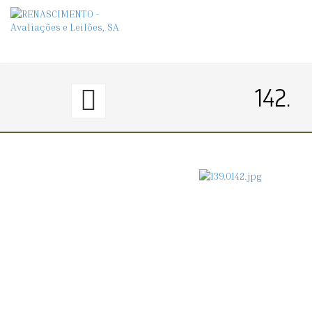
141.
142.
〈€
100
→
140〉
BENGALA
DE