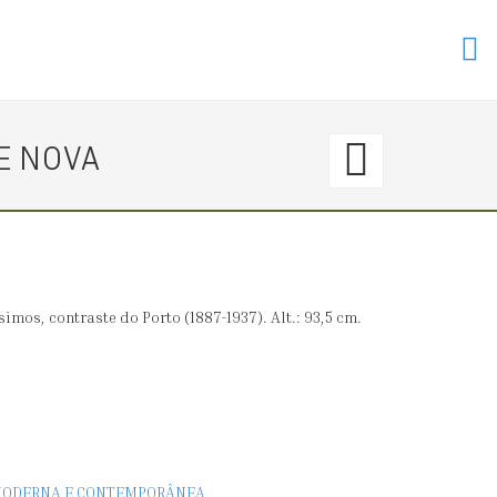
143.
E NOVA
〈€
60
→
mos, contraste do Porto (1887-1937). Alt.: 93,5 cm.
0〉
BENG
(c.
E MODERNA E CONTEMPORÂNEA