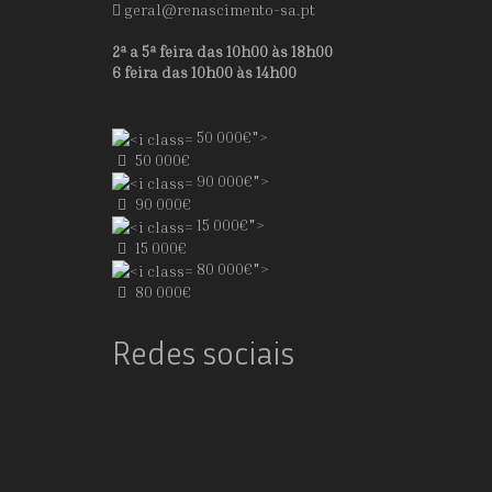
geral@renascimento-sa.pt
2ª a 5ª feira das 10h00 às 18h00
6 feira das 10h00 às 14h00
50 000€">
50 000€
90 000€">
90 000€
15 000€">
15 000€
80 000€">
80 000€
Redes sociais