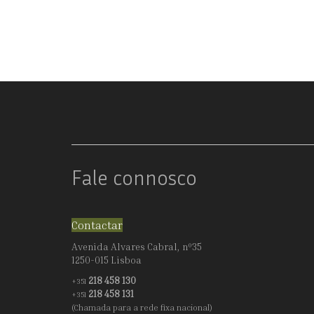
VOLTA
DE
SENHORA
Fale connosco
Contactar
Avenida Alvares Cabral, nº35
1250-015 Lisboa
218 458 130
+351
218 458 131
+351
(Chamada para a rede fixa nacional)