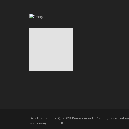
Direitos de autor © 2026 Renascimento Avaliações e Leilões
web design por
HUB