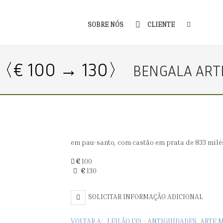
SOBRE NÓS
CLIENTE
〈€ 100 → 130〉
BENGALA ART
em pau-santo, com castão em prata de 833 milési
€
100
€
130
SOLICITAR INFORMAÇÃO ADICIONAL
VOLTAR A:
LEILÃO 139 - ANTIGUIDADES, ART