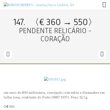
TOG
147.
〈€ 360 → 550〉
PENDENTE RELICÁRIO -
CORAÇÃO
146.
1
〈€
150
1
→
170〉
2
em ouro de 800 milésimos, cravejado com rubis e diamantes em
RELÓGIO
M
talhe rosa, contraste do Porto (1887-1937). Peso: 12,1 g.
DE
L
€
360
LAPELA