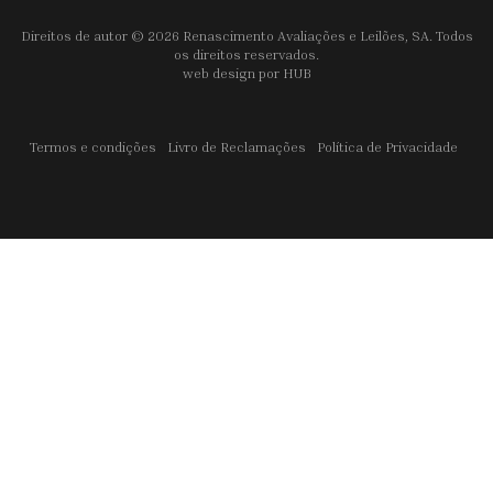
Direitos de autor © 2026 Renascimento Avaliações e Leilões, SA. Todos
os direitos reservados.
web design por
HUB
Termos e condições
Livro de Reclamações
Política de Privacidade