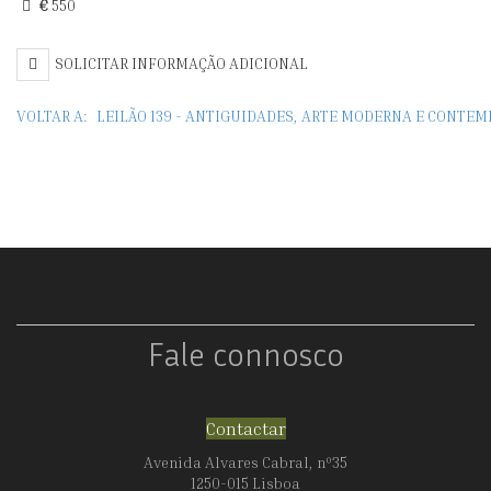
€
550
ROLAND
SOLICITAR INFORMAÇÃO ADICIONAL
VOLTAR A:
LEILÃO 139 - ANTIGUIDADES, ARTE MODERNA E CONTE
Fale connosco
Contactar
Avenida Alvares Cabral, nº35
1250-015 Lisboa