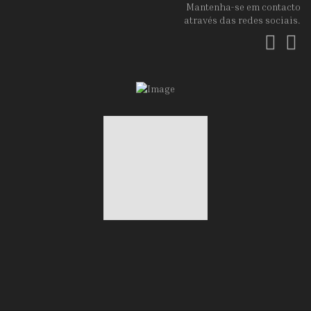
Mantenha-se em contacto
através das redes sociais.
Fac
In