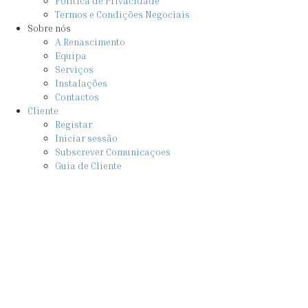
Política de Privacidade
Termos e Condições Negociais
Sobre nós
A Renascimento
Equipa
Serviços
Instalações
Contactos
Cliente
Registar
Iniciar sessão
Subscrever Comunicaçoes
Guia de Cliente
Fe
×
Iniciar sessão
Nome de utilizador
Senha