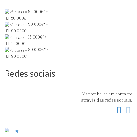
50 000€">
50 000€
90 000€">
90 000€
15 000€">
15 000€
80 000€">
80 000€
Redes sociais
Mantenha-se em contacto
através das redes sociais.
Fac
In