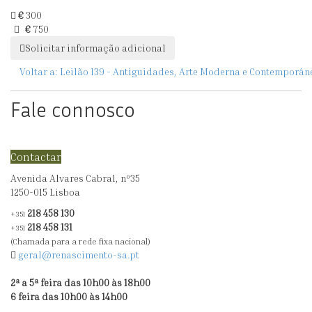
AFFONSO
PARA
€
300
(1899-
12
€
750
1983),
PESSOAS
Solicitar informação adicional
NOSSA
SENHORA
Voltar a:
Leilão 139 - Antiguidades, Arte Moderna e Contemporân
COM
O
Fale connosco
MENINO
Contactar
Avenida Alvares Cabral, nº35
1250-015 Lisboa
218 458 130
+351
218 458 131
+351
(Chamada para a rede fixa nacional)
geral@renascimento-sa.pt
2ª a 5ª feira das 10h00 às 18h00
6 feira das 10h00 às 14h00