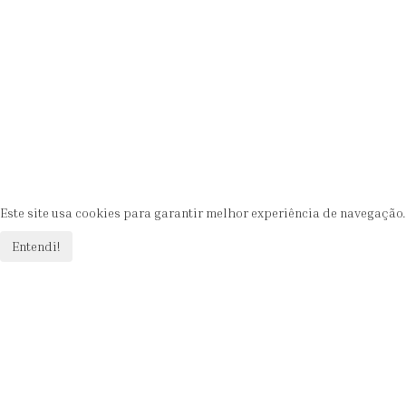
Esqueceu-se da senha?
Iniciar sessão
Memorizar-me
Esqueceu-se do nome de utilizador?
Este site usa cookies para garantir melhor experiência de navegação.
Entendi!