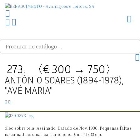
Toggl
Ir
PLG_SYSTEM_VPFRAMEWORK_SCROLL_TO_BOTTOM
para
o
topo
273.
〈€ 300 → 750〉
ANTÓNIO SOARES (1894-1978),
"AVÉ MARIA"
272.
274.
〈€
〈€
1500
2500
→
→
óleo sobre tela. Assinado. Datado de Nov. 1936. Pequenas faltas
1500〉
2600〉
na camada cromática e craquelé. Dim.: 41x33 cm.
SARAH
FAQUEIRO