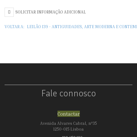
1985),
SOLICITAR INFORMAÇÃO ADICIONAL
NATUREZA-
MORTA
VOLTAR A:
LEILÃO 139 - ANTIGUIDADES, ARTE MODERNA E CONTE
Fale connosco
Contactar
Avenida Alvares Cabral, nº35
1250-015 Lisboa