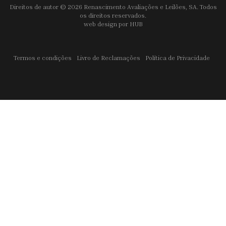
Direitos de autor © 2026 Renascimento Avaliações e Leilões, SA. Todos
os direitos reservados.
web design por
HUB
Termos e condições
Livro de Reclamações
Política de Privacidade