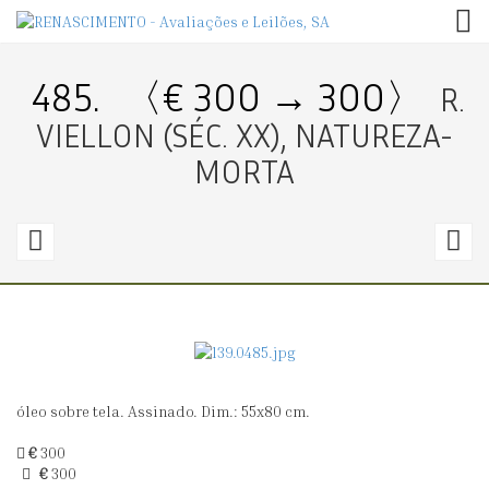
TOG
485.
〈€ 300 → 300〉
R.
VIELLON (SÉC. XX), NATUREZA-
MORTA
484.
4
〈€
1500
2
→
0〉
3
óleo sobre tela. Assinado. Dim.: 55x80 cm.
PORTELA
P
JÚNIOR
D
€
300
€
300
(1898-
CA