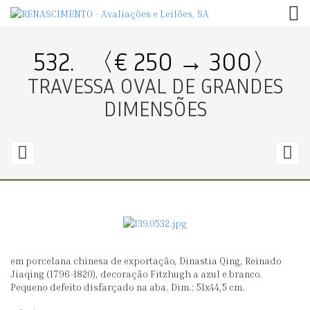
TOG
532.
〈€ 250 → 300〉
TRAVESSA OVAL DE GRANDES
DIMENSÕES
531.
5
〈€
280
2
→
380〉
0
em porcelana chinesa de exportação, Dinastia Qing, Reinado
SALVA
R
Jiaqing (1796-1820), decoração Fitzhugh a azul e branco.
ART
D
Pequeno defeito disfarçado na aba. Dim.: 51x44,5 cm.
DÉCO,
G