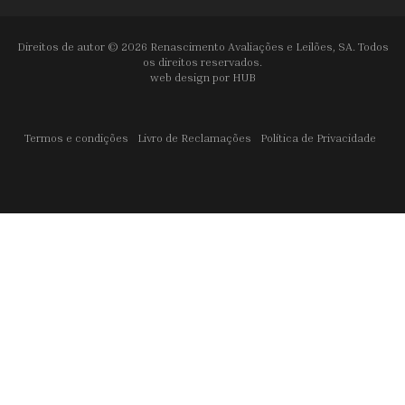
Direitos de autor © 2026 Renascimento Avaliações e Leilões, SA. Todos
os direitos reservados.
web design por
HUB
Termos e condições
Livro de Reclamações
Política de Privacidade