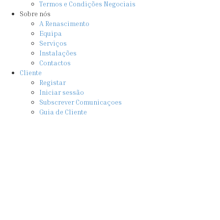
Termos e Condições Negociais
Sobre nós
A Renascimento
Equipa
Serviços
Instalações
Contactos
Cliente
Registar
Iniciar sessão
Subscrever Comunicaçoes
Guia de Cliente
Fe
×
Iniciar sessão
Nome de utilizador
Senha