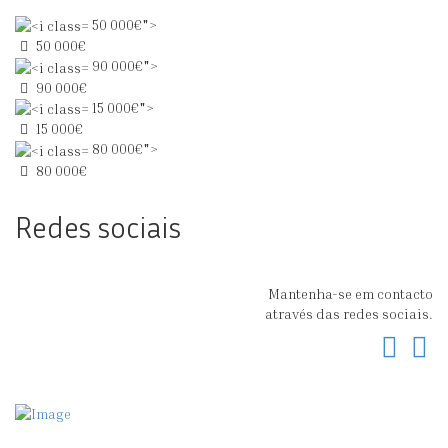
50 000€">
50 000€
90 000€">
90 000€
15 000€">
15 000€
80 000€">
80 000€
Redes sociais
Mantenha-se em contacto
através das redes sociais.
Fac
In