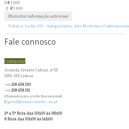
€
1 000
BOTAS
€
1 000
Solicitar informação adicional
Voltar a:
Leilão 139 - Antiguidades, Arte Moderna e Contemporân
Fale connosco
Contactar
Avenida Alvares Cabral, nº35
1250-015 Lisboa
218 458 130
+351
218 458 131
+351
(Chamada para a rede fixa nacional)
geral@renascimento-sa.pt
2ª a 5ª feira das 10h00 às 18h00
6 feira das 10h00 às 14h00