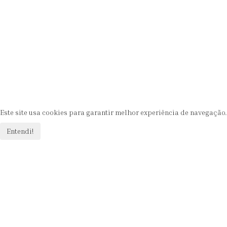
Esqueceu-se da senha?
Iniciar sessão
Memorizar-me
Esqueceu-se do nome de utilizador?
Este site usa cookies para garantir melhor experiência de navegação.
Entendi!