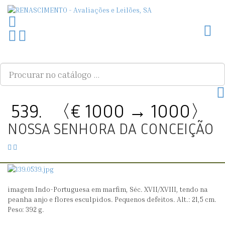
Toggl
Ir
PLG_SYSTEM_VPFRAMEWORK_SCROLL_TO_BOTTOM
para
o
topo
539.
〈€ 1000 → 1000〉
NOSSA SENHORA DA CONCEIÇÃO
538.
540.
〈€
〈€
200
800
→
→
imagem Indo-Portuguesa em marfim, Séc. XVII/XVIII, tendo na
0〉
0〉
peanha anjo e flores esculpidos. Pequenos defeitos. Alt.: 21,5 cm.
PIETÁ
SÃO
Peso: 392 g.
JOSÉ
DAS