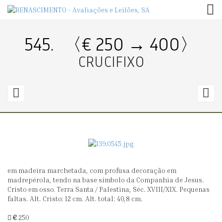
TOG
545.
〈€ 250 → 400〉
CRUCIFIXO
544.
5
〈€
100
1
→
170〉
0
em madeira marchetada, com profusa decoração em
PEQUENA
C
madrepérola, tendo na base símbolo da Companhia de Jesus.
PIA
-
Cristo em osso. Terra Santa / Palestina, Séc. XVIII/XIX. Pequenas
faltas. Alt. Cristo: 12 cm. Alt. total: 40,8 cm.
DE
T
ÁGUA
S
€
250