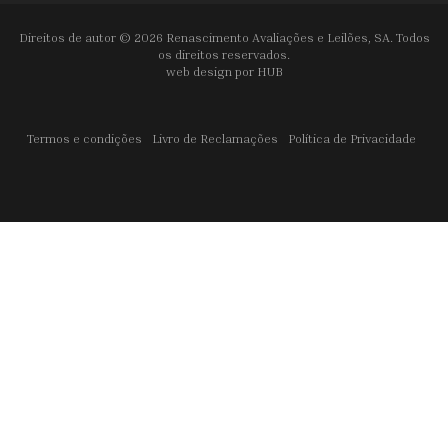
Direitos de autor © 2026 Renascimento Avaliações e Leilões, SA. Todos
os direitos reservados.
web design por
HUB
Termos e condições
Livro de Reclamações
Política de Privacidade