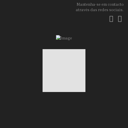
Mantenha-se em contacto
através das redes sociais.
Fac
In