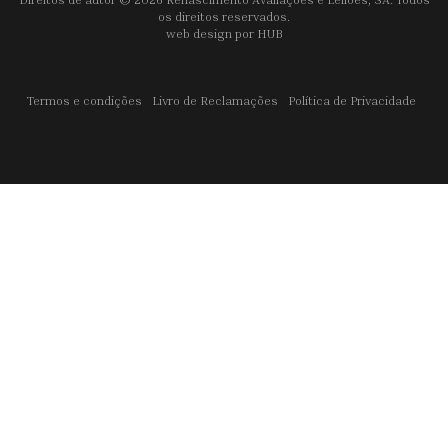
os direitos reservados.
web design por
HUB
Termos e condições
Livro de Reclamações
Política de Privacidade