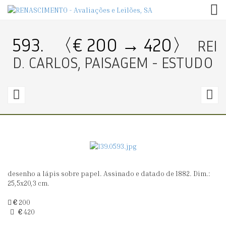
TOG
593.
〈€ 200 → 420〉
REI
D. CARLOS, PAISAGEM - ESTUDO
592.
5
〈€
1000
7
→
1000〉
0
desenho a lápis sobre papel. Assinado e datado de 1882. Dim.:
ALBERT
E
25,5x20,3 cm.
GLEIZES
D
€
200
(1881-
P
€
420
1953),