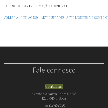
"UNE
SOLICITAR INFORMAÇÃO ADICIONAL
BRANCHE
VOLTAR A:
LEILÃO 139 - ANTIGUIDADES, ARTE MODERNA E CONTE
DE
SOJA"
Fale connosco
Contactar
Avenida Alvares Cabral, nº35
1250-015 Lisboa
218 458 130
+351