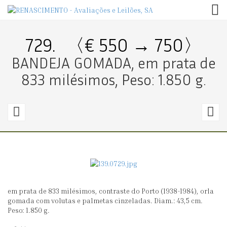
TOG
729.
〈€ 550 → 750〉
BANDEJA GOMADA, em prata de
833 milésimos, Peso: 1.850 g.
728.
7
〈€
200
2
→
280〉
4
em prata de 833 milésimos, contraste do Porto (1938-1984), orla
PAR
S
gomada com volutas e palmetas cinzeladas. Diam.: 43,5 cm.
DE
D
Peso: 1.850 g.
PRATOS
C