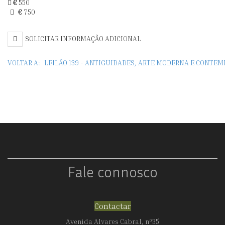
€
550
€
750
SOLICITAR INFORMAÇÃO ADICIONAL
VOLTAR A:
LEILÃO 139 - ANTIGUIDADES, ARTE MODERNA E CONTE
Fale connosco
Contactar
Avenida Alvares Cabral, nº35