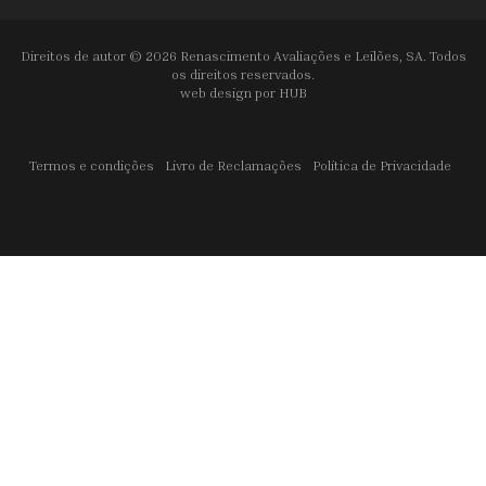
Direitos de autor © 2026 Renascimento Avaliações e Leilões, SA. Todos
os direitos reservados.
web design por
HUB
Termos e condições
Livro de Reclamações
Política de Privacidade