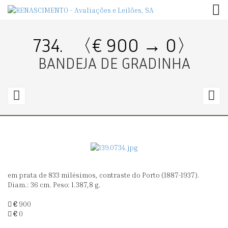
TOG
734.
〈€ 900 → 0〉
BANDEJA DE GRADINHA
733.
7
〈€
900
5
→
0〉
6
em prata de 833 milésimos, contraste do Porto (1887-1937).
TABULEIRO
S
Diam.: 36 cm. Peso: 1.387,8 g.
DE
D
€
900
GRADINHA
G
€
0