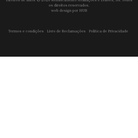
os direitos reservados.
web design por
HUB
Termos e condições
Livro de Reclamações
Política de Privacidade