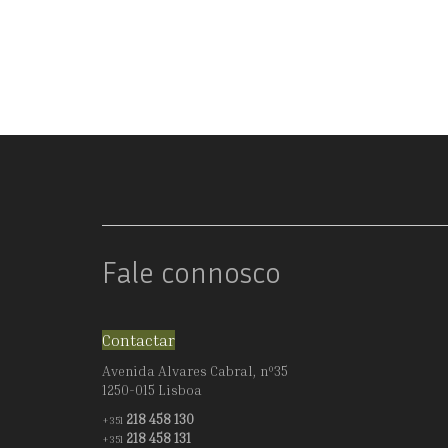
TOCHEIROS
Fale connosco
Contactar
Avenida Alvares Cabral, nº35
1250-015 Lisboa
218 458 130
+351
218 458 131
+351