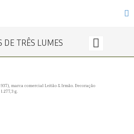
344.
 DE TRÊS LUMES
〈€
400
→
-1937), marca comercial Leitão & Irmão. Decoração
1.277,3 g.
400
GALHE
DE