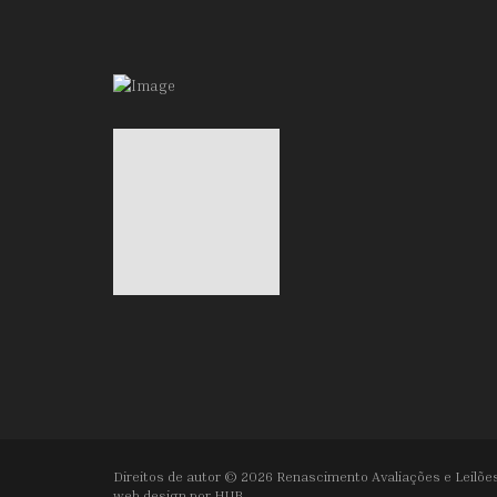
Direitos de autor © 2026 Renascimento Avaliações e Leilões
web design por
HUB