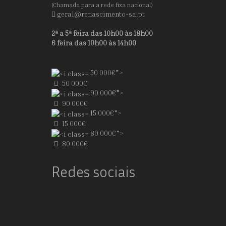
(Chamada para a rede fixa nacional)
geral@renascimento-sa.pt
2ª a 5ª feira das 10h00 às 18h00
6 feira das 10h00 às 14h00
50 000€">
50 000€
90 000€">
90 000€
15 000€">
15 000€
80 000€">
80 000€
Redes sociais