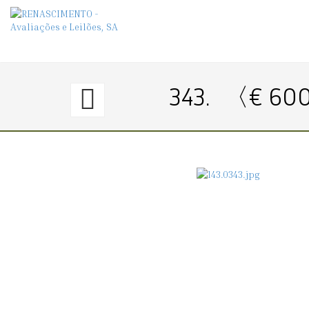
342.
343.
〈€ 60
〈€
400
→
550〉
PAR
DE