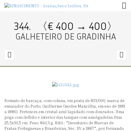
TOG
344.
〈€ 400 → 400〉
GALHETEIRO DE GRADINHA
343.
3
〈€
600
4
→
600〉
7
formato de barcaça, com coluna, em prata de 833/000, marca de
PAR
C
ensaiador do Porto, Guilherme Guedes Mancilha, em uso de 1881
DE
P
a 1886). Pertences em cristal azul lapidado com dourados. Uma
pega com defeito e interior das tampas com amolgadelas.Dim.
CANDELABROS
C
25,5x30,5 cm. Peso: 840,3 g. Bibl.: "Inventário de Marcas de
DE
Pratas Portuguesas e Brasileiras, Séc. XV a 1887", por Fernando