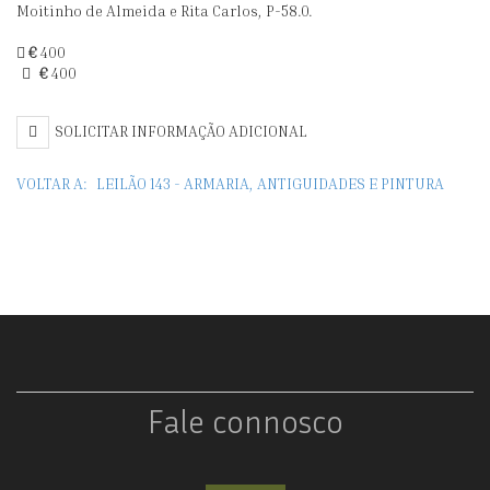
Moitinho de Almeida e Rita Carlos, P-58.0.
TRÊS
€
400
LUMES
€
400
SOLICITAR INFORMAÇÃO ADICIONAL
VOLTAR A:
LEILÃO 143 - ARMARIA, ANTIGUIDADES E PINTURA
Fale connosco