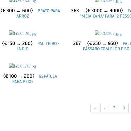
〈€ 300 → 600〉
363.
〈€ 3000 → 3000〉
PRATO PARA
F
ARROZ
"MEIA-CANA" PARA 12 PESS
〈€ 150 → 260〉
367.
〈€ 250 → 950〉
PALITEIRO -
PALI
ÍNDIO
PÁSSARO COM FLOR E BO
〈€ 100 → 200〉
ESPÁTULA
PARA PEIXE
«
‹
7
8