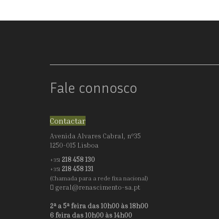
Fale connosco
Contactar
Avenida Alvares Cabral, nº35
1250-015 Lisboa
218 458 130
+351
218 458 131
+351
(Chamada para a rede fixa nacional)
geral@renascimento-sa.pt
2ª a 5ª feira das 10h00 às 18h00
6 feira das 10h00 às 14h00