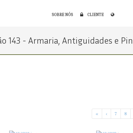
SOBRE NÓS
CLIENTE
ão 143 - Armaria, Antiguidades e Pi
«
‹
7
8