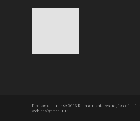
Direitos de autor © 2026 Renascimento Avaliações e Leilões
web design por
HUB