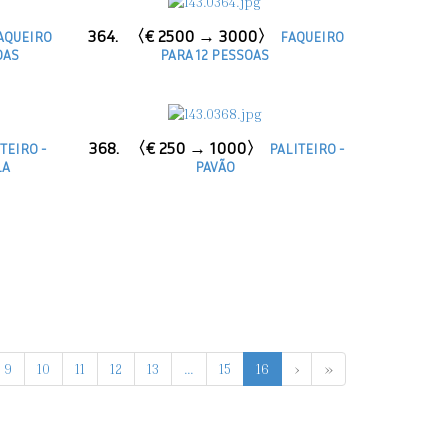
364.
〈€ 2500 → 3000〉
AQUEIRO
FAQUEIRO
OAS
PARA 12 PESSOAS
368.
〈€ 250 → 1000〉
TEIRO -
PALITEIRO -
LA
PAVÃO
9
10
11
12
13
...
15
16
›
»