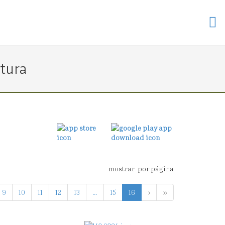
ntura
mostrar
por página
9
10
11
12
13
...
15
16
›
»